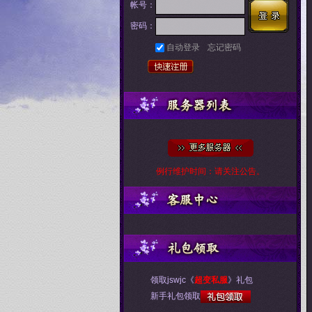
帐号：
密码：
自动登录
忘记密码
例行维护时间：请关注公告。
领取jswjc《
超变私服
》礼包
新手礼包领取