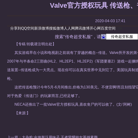
Valve官方授权玩具 传送枪
2020-04-03 17:41
分享到
QQ空间
新浪微博
搜狐微博
人人网
腾讯微博
开心网
百度空间
2.9K
搜索"传奇超变私服"，请
【专稿 转载请注明出处】
其实游戏早在小说和电视剧之前就有了穿越的概念--传送。Valve所开发的第一人
2007年与半条命2三部曲(HL2、HL2EP1、HL2EP2)《军团要塞2》游戏一起捆绑于
送装置--传送枪成为一大亮点。现在你可以在真实世界中见到它了。美国玩具制造商
枪。
这把传送枪预计今年5月-6月间推出,价格为130美元。不便宜啊!而且别指
对于热爱《传送门》的玩家而言,已经足够了。
NECA还推出了一批Valve官方授权玩具,喜欢丧尸的可以收了。(文/ 阿树)
【来源:】
上一篇：
大杂烩:全地形泛用妹子 王者荣耀的女英雄素颜