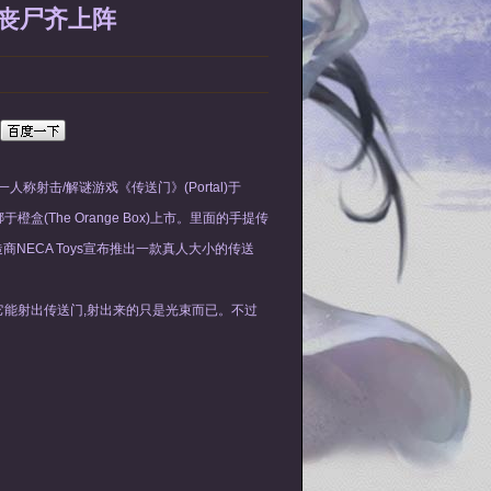
、丧尸齐上阵
称射击/解谜游戏《传送门》(Portal)于
橙盒(The Orange Box)上市。里面的手提传
NECA Toys宣布推出一款真人大小的传送
望它能射出传送门,射出来的只是光束而已。不过