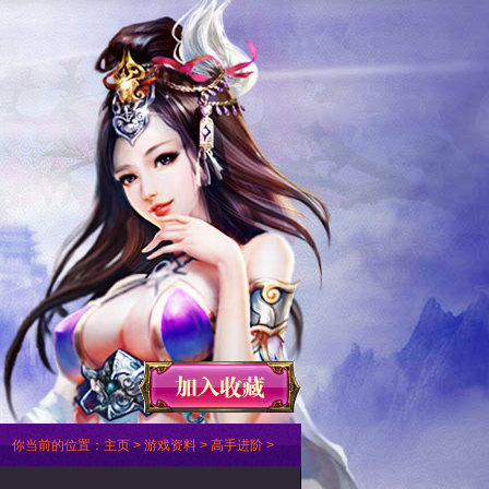
你当前的位置：
主页
>
游戏资料
>
高手进阶
>