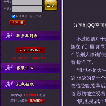
帐号：
密码：
自动登录
忘记密码
分享到
QQ空间
不过欧鑫对于
摆在了那里,如
个给别人赚钱的
例行维护时间：请关注公告。
看‘操’作了。
“谁也不是天
缺,但缺的是一
总结经验,指导
道,殷切地注视
领取jswjc《
超变私服
》礼包
“哎,也是,战
新手礼包领取