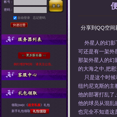
帐号：
密码：
自动登录
忘记密码
分享到
QQ空间
外星人的幻影
可还是有一架外
那架外星人的幻
例行维护时间：请关注公告。
的大海之中,把
只是这个时候
纽约尼克斯的主
他的部署打乱了
他的球员从混乱
领取jswjc《
超变私服
》礼包
也完全不知道这
新手礼包领取