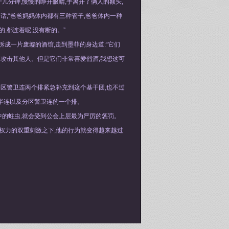
几分钟,慢慢的睁开眼睛,手离开了俩人的额头,
话,“爸爸妈妈体内都有三种管子,爸爸体内一种
的,都连着呢,没有断的。”
拆成一片废墟的酒馆,走到墨菲的身边道:“它们
动攻击其他人。但是它们非常喜爱烈酒,我想这可
分区警卫连两个排紧急补充到这个基干团,也不过
半连以及分区警卫连的一个排。
中的蛀虫,就会受到公会上层最为严厉的惩罚。
权力的双重刺激之下,他的行为就变得越来越过