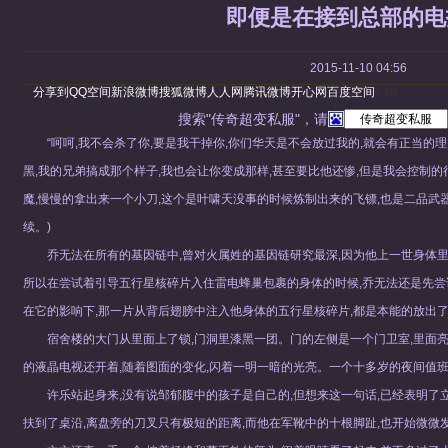
即便是在接到总部的电
2015-11-10 04:56
分享到
QQ空间
新浪微博
搜狐微博
人人网
腾讯微博
开心网
百度空间
2.9K
搜索"传奇超变私服"，请
“呵呵,我不会杀了你,要是我干掉你,你们华天是不会放过我的,就会有正当的
黑,我的兄弟搞成那个样子,我也会让你变成那样,甚至要比他还惨,但是我会控制的
魔,慢慢的拿出来一个小刀,这个是叶啸天没事的时候炼制出来的飞镖,也是二品武器
续。)
乔无法在所有的基因链中,曾对火属姓的基因链研究最深,因为他上一世身体
所以在尝试着引导五行星核碎片入住雷电蜂巢包裹的身体的时候,乔无法还是先尝
在它的影响下,那一片从背后翅膀中注入他身体的五行星核碎片,都是本能的放出
宿舍楼的大门从里面上了锁,门洞里漆黑一团。门的左侧是一个门卫室,里面
的液晶电视还开着,随着图面的变化,闪着一明一暗的光亮。一个十多岁的夜间值
许乐站起身来,没有说邹郁腹中的孩子是自己的,但想来这一句话,已经表明了
扶到了桌沿,离盘旁的刀叉只有极短的距离,而他在军靴中的十根脚趾,也开始微微发