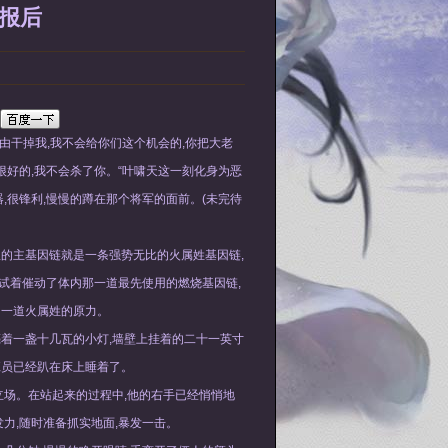
报后
理由干掉我,我不会给你们这个机会的,你把大老
很好的,我不会杀了你。“叶啸天这一刻化身为恶
,很锋利,慢慢的蹲在那个将军的面前。(未完待
里的主基因链就是一条强势无比的火属姓基因链,
试着催动了体内那一道最先使用的燃烧基因链,
了一道火属姓的原力。
亮着一盏十几瓦的小灯,墙壁上挂着的二十一英寸
班员已经趴在床上睡着了。
立场。在站起来的过程中,他的右手已经悄悄地
力,随时准备抓实地面,暴发一击。