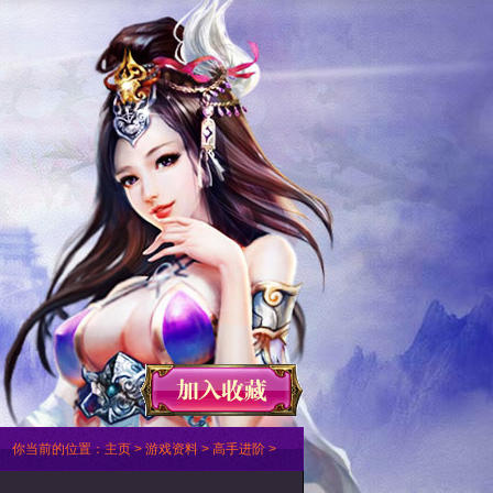
你当前的位置：
主页
>
游戏资料
>
高手进阶
>