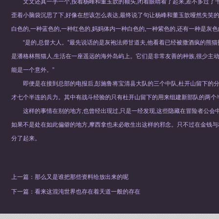
文文还真一手一个,按着杨峰和董玉歆的额头,闭着眼睛看了起来,差不多过了十
歪着小脑袋沉思了下,好像在想该怎么表达,最终说了句让杨峰和董玉歆哑然失笑的
白色的,一种蓝色的,一种红色的,妈妈体内一种白色的,一种紫色的,还有一种是灰色
“是的,总督大人。”最先说话的是灰袍法师甘道夫,他看着已经被撒酒疯的熊猫
是潘格林熊猫人,生活在一座遥远的海外岛屿上。它们是非常友善的种族,很少主
能是一个意外。”
即便是在接到总部的电报后,彭施鲁将宝清县大队的三个中队,杜开山留下的
才七个半连的兵力。其中有战斗经验的只有杜开山留下的用来组建新部队的两个
这样的事情在别的地方,也曾经出现过,只是一经发现,这些隐藏在冒险者公会
如果不是处在如此偏僻的地方,摩西拿也未必敢生出这样的邪念。只不过在金钱与
分了起来。
上一篇：
那么又是谁把那些资料给放出来的呢
下一篇：
看来这混沌世界也存在着天道一般的存在