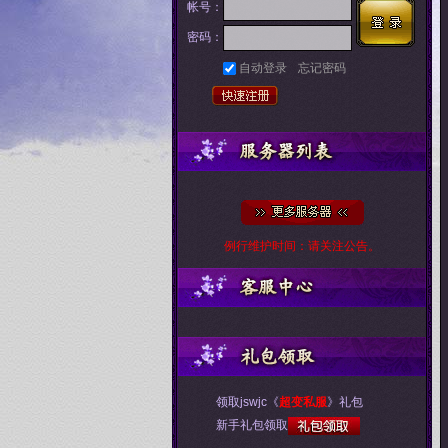
帐号：
密码：
自动登录
忘记密码
例行维护时间：请关注公告。
领取jswjc《
超变私服
》礼包
新手礼包领取