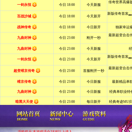
适龄提示:本游戏适合18岁以上进入