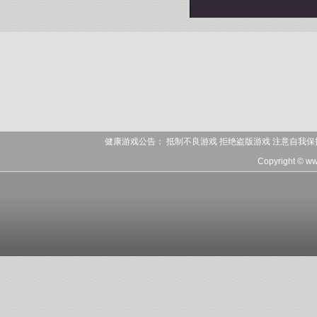
健康游戏公告： 抵制不良游戏 拒绝盗版游戏 注意自我保
Copyright © w