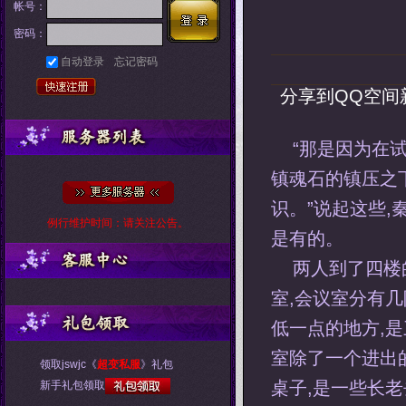
帐号：
密码：
自动登录
忘记密码
分享到
QQ空间
“那是因为在
镇魂石的镇压之
识。”说起这些,
例行维护时间：请关注公告。
是有的。
两人到了四楼
室,会议室分有几
低一点的地方,
室除了一个进出
领取jswjc《
超变私服
》礼包
桌子,是一些长
新手礼包领取