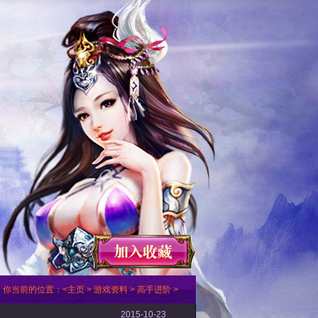
你当前的位置：
<
主页
>
游戏资料
>
高手进阶
>
2015-10-23