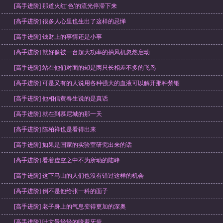
[高手进阶] 那道火红‘色’的流光停滞下来
[高手进阶] 很多人心里也生出了这样的忌惮
[高手进阶] 钱财上的事情还是小事
[高手进阶] 就好像被一台超大功率的抽风机忽然启动
[高手进阶] 站在他们对面的却是两只长相差不多的飞鸟
[高手进阶] 可是又有的人说用各种强大的血液可以解开那种禁锢
[高手进阶] 他相信黄春生说的是真话
[高手进阶] 就在到慕尼城的那一天
[高手进阶] 陈柏祥也是看得出来
[高手进阶] 如果是国家的实验室研究出来的话
[高手进阶] 看着虚空之中不为所动的陆峰
[高手进阶] 这下马山的人们也沒有错过这样的机会
[高手进阶] 倒不是他给张一科的面子
[高手进阶] 老子身上的气息变得更加的深奥
[高手进阶] 叶文景轻轻的咬着牙齿