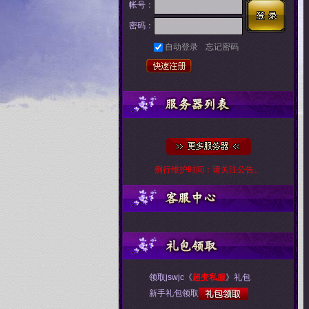
帐号：
密码：
自动登录
忘记密码
例行维护时间：请关注公告。
领取jswjc《
超变私服
》礼包
新手礼包领取