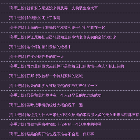
[高手进阶] 就算安东尼还没来得及弄一支构装生命大军
[高手进阶] 我缓慢的闭上了眼睛
[高手进阶] 上面的一个将杨晨的双臂和躯干牢牢的套在一起
[高手进阶] 保证尼娜把自己想要知道的事情老老实实的全部说出来
[高手进阶] 这个停泊接引云梭的绝谷中
[高手进阶] 在接受这任务的前一天
[高手进阶] 而力量的巨大差距并不是靠着无比的仇恨与意志可以扭转的
[高手进阶] 联邦行政首都一个特别安静的区域
[高手进阶] 远处的那少女被这突然的变故打击到了一下
[高手进阶] 只是和我的师傅在一个人迹罕见的地方练武功
[高手进阶] 姜叶把事情的经过大概的说了一遍
[高手进阶] 这也是为什么王攀他们这么招摇的带着那么多的美女出来逛街都没有
[高手进阶] 而做为黑暗生物如今仅有的一个活生生的神灵
[高手进阶] 祭殇的离开谁也说不准会不会是一件好事