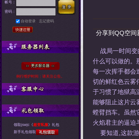
帐号：
密码：
自动登录
忘记密码
分享到
QQ空间
战局一时间变
什么可以做的。
每一次挥手都会
例行维护时间：请关注公告。
切的鲜红色云雾
于习惯了地狱高
能够阻止这片云
螳臂挡车。虽然
火焰君主的逼迫
领取jswjc《
超变私服
》礼包
要知道,这款
新手礼包领取