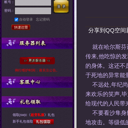
帐号：
密码：
自动登录
忘记密码
分享到
QQ空间
就在哈尔斯芬
传来,他吃惊的
的身体。这还不
例行维护时间：请关注公告。
于死地的异常能
不远处,年纪
来欢乐的笑声,
给现代的人民带
不要看沙隼身
领取jswjc《
超变私服
》礼包
地攻击。等级低
新手礼包领取