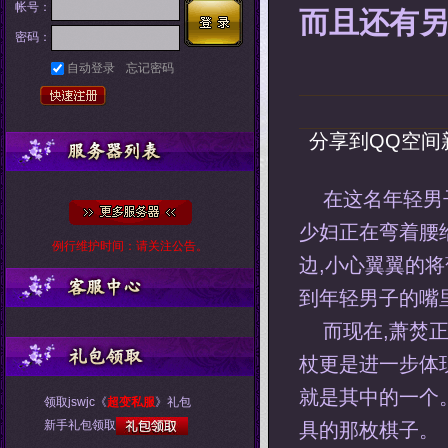
帐号：
而且还有另
密码：
自动登录
忘记密码
分享到
QQ空间
在这名年轻男
少妇正在弯着腰
例行维护时间：请关注公告。
边,小心翼翼的将
到年轻男子的嘴
而现在,萧焚
杖更是进一步体
就是其中的一个
领取jswjc《
超变私服
》礼包
新手礼包领取
具的那枚棋子。